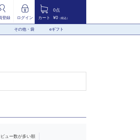
0点
¥0
員登録
ログイン
カート
（税込）
その他・袋
eギフト
レビュー数が多い順