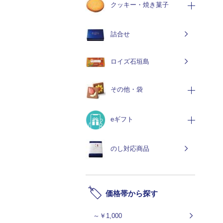
クッキー・焼き菓子
詰合せ
ロイズ石垣島
その他・袋
eギフト
のし対応商品
価格帯から探す
～￥1,000