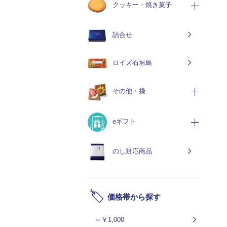
クッキー・焼き菓子
詰合せ
ロイズ石垣島
その他・袋
eギフト
のし対応商品
価格帯から探す
～￥1,000