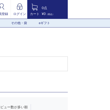
0点
¥0
員登録
ログイン
カート
（税込）
その他・袋
eギフト
レビュー数が多い順