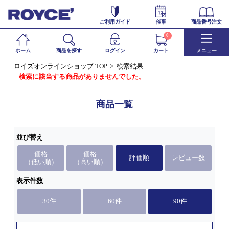
ご利用ガイド
催事
商品番号注文
0
ホーム
商品を探す
ログイン
カート
メニュー
ロイズオンラインショップ TOP
検索結果
検索に該当する商品がありませんでした。
商品一覧
並び替え
価格
価格
評価順
レビュー数
（低い順）
（高い順）
表示件数
30件
60件
90件