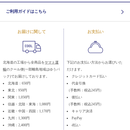
ご利用ガイドはこちら
お届けに関して
お支払い
北海道の工場から全商品を
ヤマト運
下記のお支払い方法からお選びいた
輸
のクール便(一部離島地域はゆうパ
だけます。
ック)でお届けしております。
クレジットカード払い
北海道：650円
代金引換
東北：950円
（手数料：税込245円）
関東：1,050円
後払い
信越・北陸・東海：1,080円
（手数料：税込245円）
近畿・中国・四国：1,170円
キャリア決済
九州：1,300円
PayPay
沖縄：2,400円
d払い