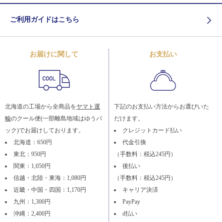
ご利用ガイドはこちら
お届けに関して
お支払い
北海道の工場から全商品を
ヤマト運
下記のお支払い方法からお選びいた
輸
のクール便(一部離島地域はゆうパ
だけます。
ック)でお届けしております。
クレジットカード払い
北海道：650円
代金引換
東北：950円
（手数料：税込245円）
関東：1,050円
後払い
信越・北陸・東海：1,080円
（手数料：税込245円）
近畿・中国・四国：1,170円
キャリア決済
九州：1,300円
PayPay
沖縄：2,400円
d払い