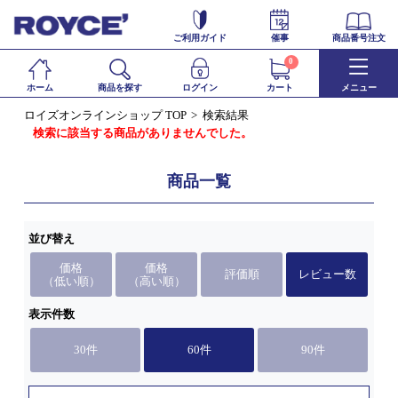
ご利用ガイド
催事
商品番号注文
0
ホーム
商品を探す
ログイン
カート
メニュー
ロイズオンラインショップ TOP
検索結果
検索に該当する商品がありませんでした。
商品一覧
並び替え
価格
価格
評価順
レビュー数
（低い順）
（高い順）
表示件数
30件
60件
90件