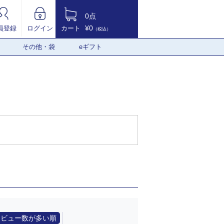
0点
¥0
員登録
ログイン
カート
（税込）
その他・袋
eギフト
レビュー数が多い順