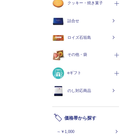
クッキー・焼き菓子
詰合せ
ロイズ石垣島
その他・袋
eギフト
のし対応商品
価格帯から探す
～￥1,000