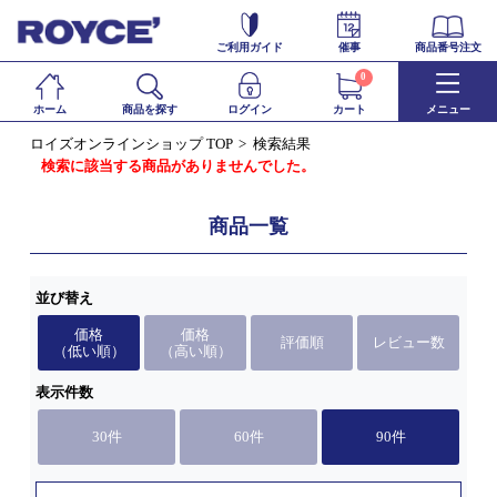
ご利用ガイド
催事
商品番号注文
0
ホーム
商品を探す
ログイン
カート
メニュー
ロイズオンラインショップ TOP
検索結果
検索に該当する商品がありませんでした。
商品一覧
並び替え
価格
価格
評価順
レビュー数
（低い順）
（高い順）
表示件数
30件
60件
90件