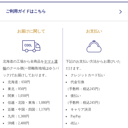
ご利用ガイドはこちら
お届けに関して
お支払い
北海道の工場から全商品を
ヤマト運
下記のお支払い方法からお選びいた
輸
のクール便(一部離島地域はゆうパ
だけます。
ック)でお届けしております。
クレジットカード払い
北海道：650円
代金引換
東北：950円
（手数料：税込245円）
関東：1,050円
後払い
信越・北陸・東海：1,080円
（手数料：税込245円）
近畿・中国・四国：1,170円
キャリア決済
九州：1,300円
PayPay
沖縄：2,400円
d払い