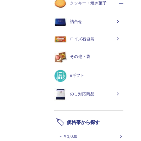
クッキー・焼き菓子
詰合せ
ロイズ石垣島
その他・袋
eギフト
のし対応商品
価格帯から探す
～￥1,000