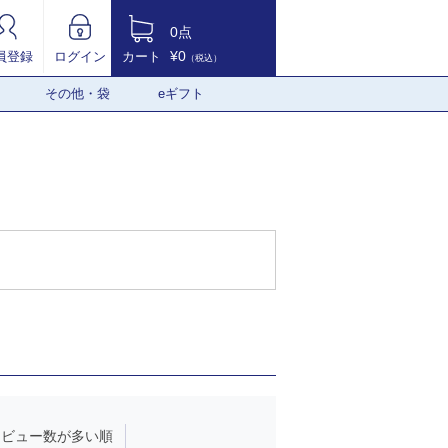
0点
¥0
員登録
ログイン
カート
（税込）
その他・袋
eギフト
レビュー数が多い順