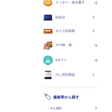
クッキー・焼き菓子
詰合せ
ロイズ石垣島
その他・袋
eギフト
のし対応商品
価格帯から探す
～￥1,000