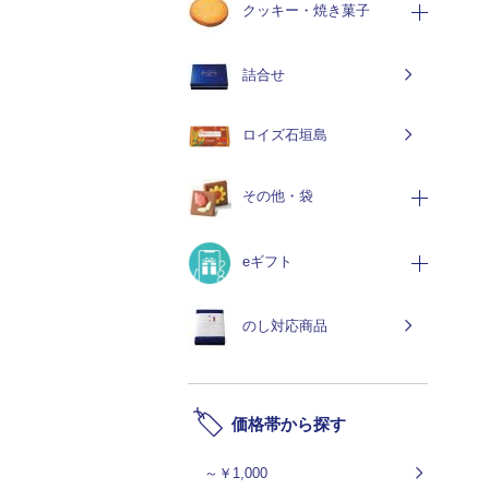
クッキー・焼き菓子
詰合せ
ロイズ石垣島
その他・袋
eギフト
のし対応商品
価格帯から探す
～￥1,000