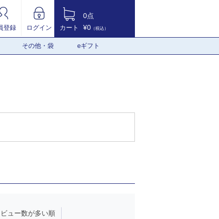
0点
¥0
員登録
ログイン
カート
（税込）
その他・袋
eギフト
レビュー数が多い順