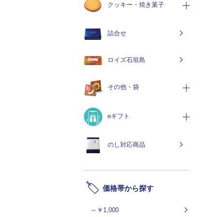
クッキー・焼き菓子
詰合せ
ロイズ石垣島
その他・袋
eギフト
のし対応商品
価格帯から探す
～￥1,000