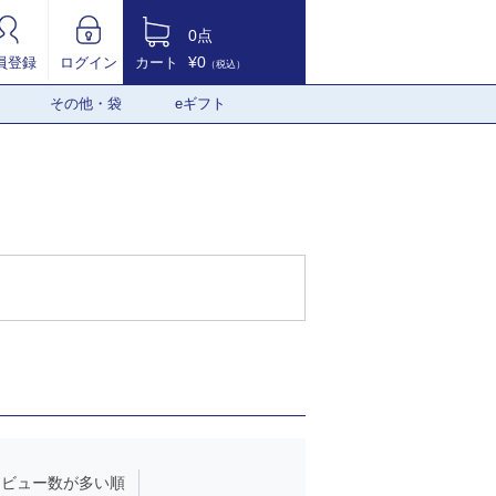
0点
¥0
員登録
ログイン
カート
（税込）
その他・袋
eギフト
レビュー数が多い順