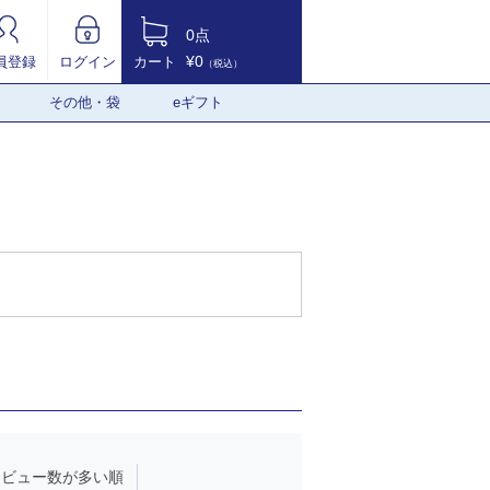
0点
¥0
員登録
ログイン
カート
（税込）
その他・袋
eギフト
レビュー数が多い順