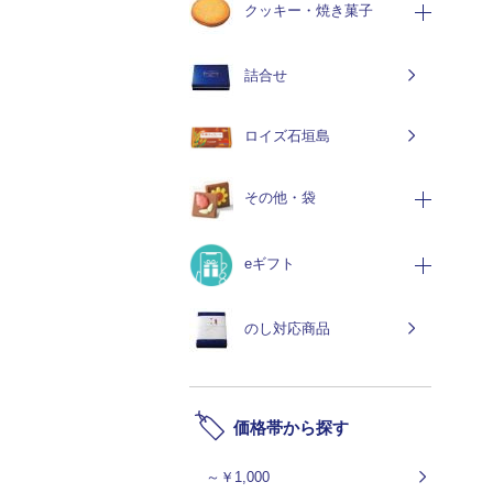
クッキー・焼き菓子
詰合せ
ロイズ石垣島
その他・袋
eギフト
のし対応商品
価格帯から探す
～￥1,000