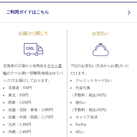
ご利用ガイドはこちら
お届けに関して
お支払い
北海道の工場から全商品を
ヤマト運
下記のお支払い方法からお選びいた
輸
のクール便(一部離島地域はゆうパ
だけます。
ック)でお届けしております。
クレジットカード払い
北海道：650円
代金引換
東北：950円
（手数料：税込245円）
関東：1,050円
後払い
信越・北陸・東海：1,080円
（手数料：税込245円）
近畿・中国・四国：1,170円
キャリア決済
九州：1,300円
PayPay
沖縄：2,400円
d払い