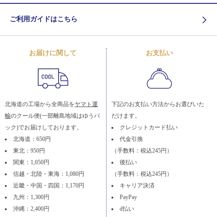
ご利用ガイドはこちら
お届けに関して
お支払い
北海道の工場から全商品を
ヤマト運
下記のお支払い方法からお選びいた
輸
のクール便(一部離島地域はゆうパ
だけます。
ック)でお届けしております。
クレジットカード払い
北海道：650円
代金引換
東北：950円
（手数料：税込245円）
関東：1,050円
後払い
信越・北陸・東海：1,080円
（手数料：税込245円）
近畿・中国・四国：1,170円
キャリア決済
九州：1,300円
PayPay
沖縄：2,400円
d払い