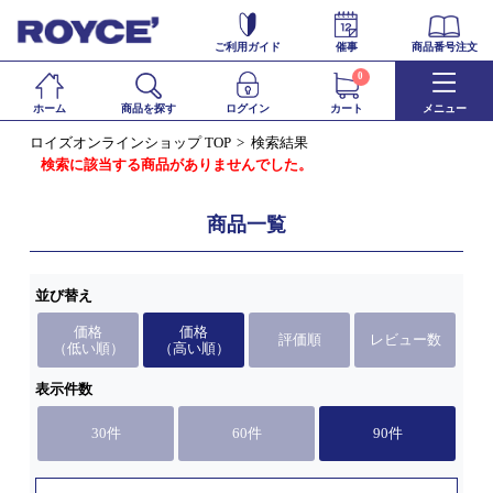
ご利用ガイド
催事
商品番号注文
0
ホーム
商品を探す
ログイン
カート
メニュー
ロイズオンラインショップ TOP
検索結果
検索に該当する商品がありませんでした。
商品一覧
並び替え
価格
価格
評価順
レビュー数
（低い順）
（高い順）
表示件数
30件
60件
90件