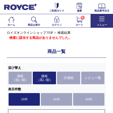
ご利用ガイド
催事
商品番号注文
0
ホーム
商品を探す
ログイン
カート
メニュー
ロイズオンラインショップ TOP
検索結果
検索に該当する商品がありませんでした。
商品一覧
並び替え
価格
価格
評価順
レビュー数
（低い順）
（高い順）
表示件数
30件
60件
90件