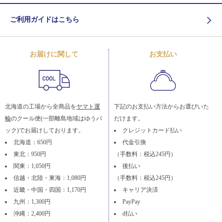
ご利用ガイドはこちら
お届けに関して
お支払い
北海道の工場から全商品を
ヤマト運
下記のお支払い方法からお選びいた
輸
のクール便(一部離島地域はゆうパ
だけます。
ック)でお届けしております。
クレジットカード払い
北海道：650円
代金引換
東北：950円
（手数料：税込245円）
関東：1,050円
後払い
信越・北陸・東海：1,080円
（手数料：税込245円）
近畿・中国・四国：1,170円
キャリア決済
九州：1,300円
PayPay
沖縄：2,400円
d払い