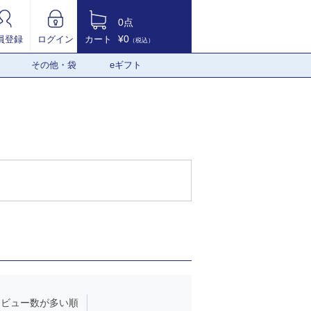
0点
¥0
員登録
ログイン
カート
（税込）
その他・袋
eギフト
レビュー数が多い順