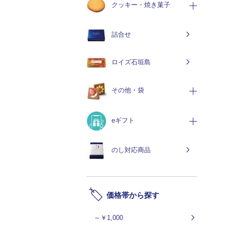
クッキー・焼き菓子
詰合せ
ロイズ石垣島
その他・袋
eギフト
のし対応商品
価格帯から探す
～￥1,000