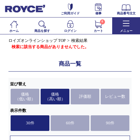
ご利用ガイド
催事
商品番号注文
0
ホーム
商品を探す
ログイン
カート
メニュー
ロイズオンラインショップ TOP
検索結果
検索に該当する商品がありませんでした。
商品一覧
並び替え
価格
価格
評価順
レビュー数
（低い順）
（高い順）
表示件数
30件
60件
90件