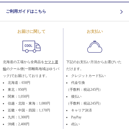
ご利用ガイドはこちら
お届けに関して
お支払い
北海道の工場から全商品を
ヤマト運
下記のお支払い方法からお選びいた
輸
のクール便(一部離島地域はゆうパ
だけます。
ック)でお届けしております。
クレジットカード払い
北海道：650円
代金引換
東北：950円
（手数料：税込245円）
関東：1,050円
後払い
信越・北陸・東海：1,080円
（手数料：税込245円）
近畿・中国・四国：1,170円
キャリア決済
九州：1,300円
PayPay
沖縄：2,400円
d払い