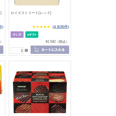
]
ロイズストリート[レッド]
6件
)
★
★★★★★
★
★
★
★
(
4.9/35件
)
込）
¥2,592（税込）
個