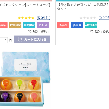
イズセレクション[スイートローズ]
【受け取る方が選べる】人気商品2
セット
★
★★★★★
★
★
★
★
(
5.0/1件
)
★
★★★★★
★
★
★
★
(
0.0/
¥2,592（税込）
¥2,430（税
個