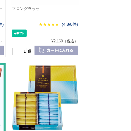
ナ
マロングラッセ
8件
)
★
★★★★★
★
★
★
★
(
4.8/8件
)
込）
¥2,160（税込）
個