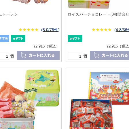
ュトーレン
ロイズバーチョコレート[3種詰合せ
★
★★★★★
★
★
★
★
(
5.0/75件
)
★
★★★★★
★
★
★
★
(
4.8/3
¥2,916（税込）
¥2,916（税
個
個