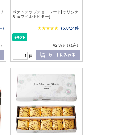
リ
ポテトチップチョコレート[オリジナ
ル＆マイルドビター]
6件
)
★
★★★★★
★
★
★
★
(
5.0/24件
)
込）
¥2,376（税込）
個