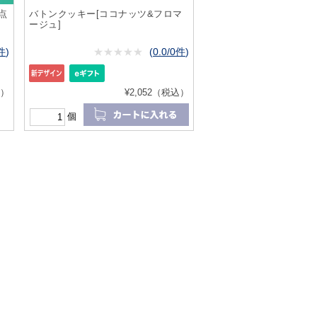
点
バトンクッキー[ココナッツ&フロマ
ージュ]
0件
)
★
★★★★★
★
★
★
★
(
0.0/0件
)
込）
¥2,052（税込）
個