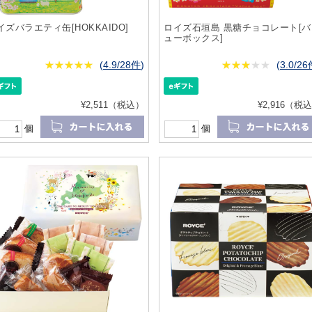
イズバラエティ缶[HOKKAIDO]
ロイズ石垣島 黒糖チョコレート[バ
ューボックス]
★
★★★★★
★
★
★
★
(
4.9/28件
)
★
★★★★★
★
★
★
★
(
3.0/2
¥2,511（税込）
¥2,916（税
個
個