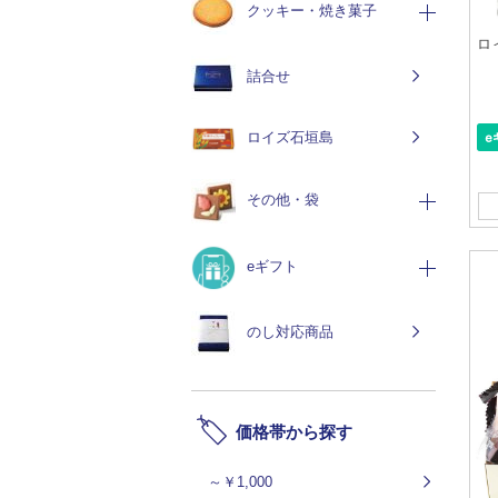
クッキー・焼き菓子
ロ
詰合せ
ロイズ石垣島
その他・袋
eギフト
のし対応商品
価格帯から探す
～￥1,000