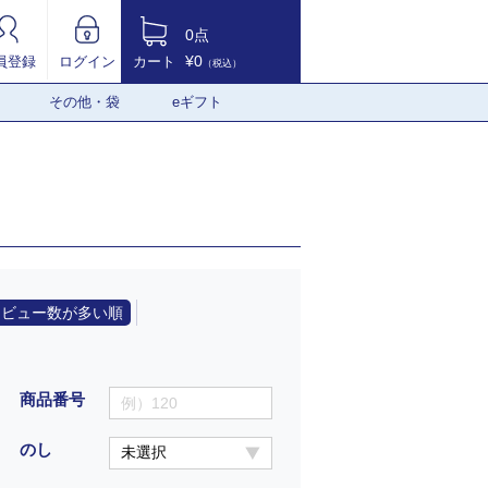
0点
¥0
員登録
ログイン
カート
（税込）
その他・袋
eギフト
レビュー数が多い順
商品番号
のし