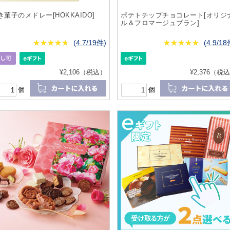
き菓子のメドレー[HOKKAIDO]
ポテトチップチョコレート[オリジ
ル＆フロマージュブラン]
★
★★★★★
★
★
★
★
(
4.7/19件
)
★
★★★★★
★
★
★
★
(
4.9/1
¥2,106（税込）
¥2,376（税
個
個