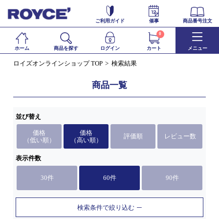
ご利用ガイド
催事
商品番号注文
0
ホーム
商品を探す
ログイン
カート
メニュー
ロイズオンラインショップ TOP
検索結果
商品一覧
並び替え
価格
価格
評価順
レビュー数
（低い順）
（高い順）
表示件数
30件
60件
90件
検索条件で絞り込む