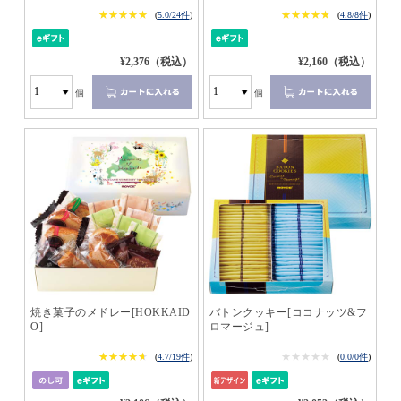
★★★★★
★★★★★
★★★★★
★★★★★
(
5.0/24件
)
(
4.8/8件
)
¥2,376（税込）
¥2,160（税込）
個
個
焼き菓子のメドレー[HOKKAID
バトンクッキー[ココナッツ&フ
O]
ロマージュ]
★★★★★
★★★★★
★★★★★
★★★★★
(
4.7/19件
)
(
0.0/0件
)