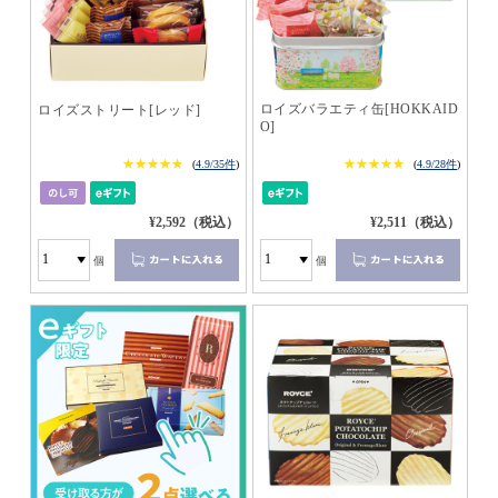
ロイズバラエティ缶[HOKKAID
ロイズストリート[レッド]
O]
★★★★★
★★★★★
★★★★★
★★★★★
(
4.9/35件
)
(
4.9/28件
)
¥2,592（税込）
¥2,511（税込）
個
個