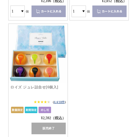
¥2,106（税込）
¥2,052（税込）
個
個
ロイズ ジュレ詰合せ[6個入]
★★★★★
★★★★★
(
4.4/18件
)
¥2,592（税込）
販売終了