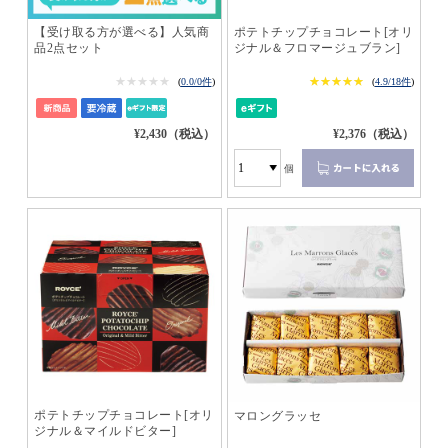
【受け取る方が選べる】人気商
ポテトチップチョコレート[オリ
品2点セット
ジナル＆フロマージュブラン]
★★★★★
★★★★★
★★★★★
★★★★★
(
0.0/0件
)
(
4.9/18件
)
¥2,430（税込）
¥2,376（税込）
個
ポテトチップチョコレート[オリ
マロングラッセ
ジナル＆マイルドビター]