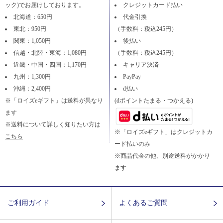
ック)でお届けしております。
クレジットカード払い
北海道：650円
代金引換
東北：950円
（手数料：税込245円）
関東：1,050円
後払い
信越・北陸・東海：1,080円
（手数料：税込245円）
近畿・中国・四国：1,170円
キャリア決済
九州：1,300円
PayPay
沖縄：2,400円
d払い
※「ロイズeギフト」は送料が異なり
(dポイントたまる・つかえる)
ます
※送料について詳しく知りたい方は
※「ロイズeギフト」はクレジットカ
こちら
ード払いのみ
※商品代金の他、別途送料がかかり
ます
ご利用ガイド
よくあるご質問