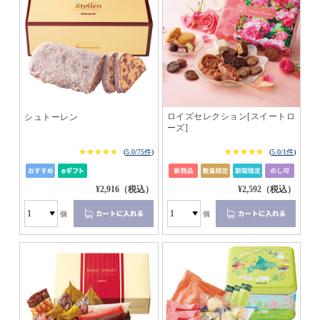
ロイズセレクション[スイートロ
シュトーレン
ーズ]
★★★★★
★★★★★
★★★★★
★★★★★
(
5.0/75件
)
(
5.0/1件
)
¥2,916（税込）
¥2,592（税込）
個
個