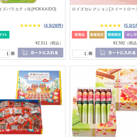
イズバラエティ缶[HOKKAIDO]
ロイズセレクション[スイートローズ
★
★★★★★
★
★
★
★
(
4.9/28件
)
★
★★★★★
★
★
★
★
(
5.0/
¥2,511（税込）
¥2,592（税
個
個