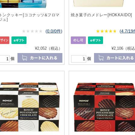
トンクッキー[ココナッツ&フロマ
焼き菓子のメドレー[HOKKAIDO]
ジュ]
★
★★★★★
★
★
★
★
(
0.0/0件
)
★
★★★★★
★
★
★
★
(
4.7/1
¥2,052（税込）
¥2,106（税
個
個