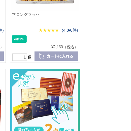
マロングラッセ
9件
)
★
★★★★★
★
★
★
★
(
4.8/8件
)
込）
¥2,160（税込）
個