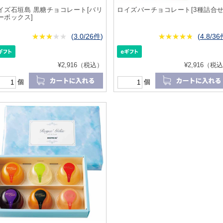
イズ石垣島 黒糖チョコレート[バリ
ロイズバーチョコレート[3種詰合せ
ーボックス]
★
★★★★★
★
★
★
★
(
3.0/26件
)
★
★★★★★
★
★
★
★
(
4.8/3
¥2,916（税込）
¥2,916（税
個
個