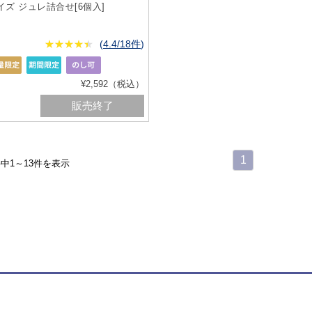
イズ ジュレ詰合せ[6個入]
★
★★★★★
★
★
★
★
(
4.4/18件
)
¥2,592（税込）
販売終了
1
件中1～13件を表示