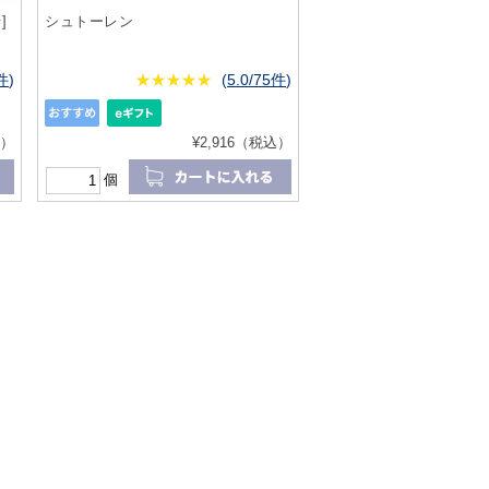
]
シュトーレン
6件
)
★
★★★★★
★
★
★
★
(
5.0/75件
)
込）
¥2,916（税込）
個