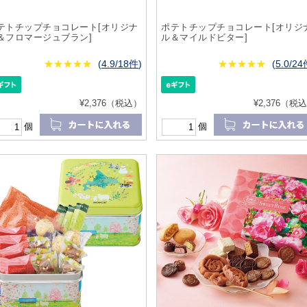
テトチップチョコレート[オリジナ
ポテトチップチョコレート[オリジ
＆フロマージュブラン]
ル＆マイルドビター]
★
★★★★★
★
★
★
★
(
4.9/18件
)
★
★★★★★
★
★
★
★
(
5.0/2
¥2,376（税込）
¥2,376（税
個
個