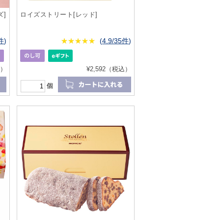
]
ロイズストリート[レッド]
1件
)
★
★★★★★
★
★
★
★
(
4.9/35件
)
込）
¥2,592（税込）
個