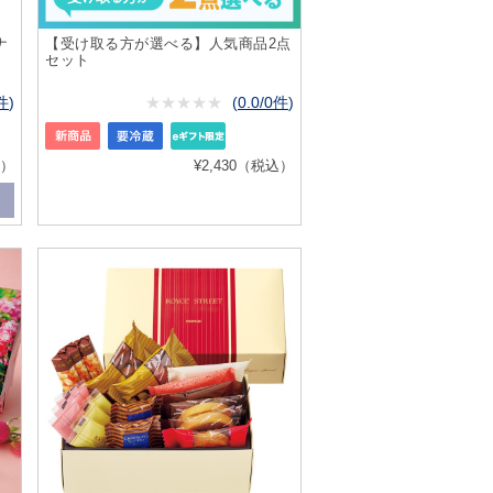
ナ
【受け取る方が選べる】人気商品2点
セット
4件
)
★
★★★★★
★
★
★
★
(
0.0/0件
)
込）
¥2,430（税込）