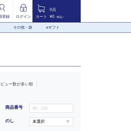
0点
¥0
員登録
ログイン
カート
（税込）
その他・袋
eギフト
レビュー数が多い順
商品番号
のし