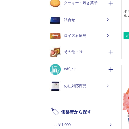
クッキー・焼き菓子
ポ
ル
詰合せ
ロイズ石垣島
その他・袋
eギフト
のし対応商品
価格帯から探す
～￥1,000