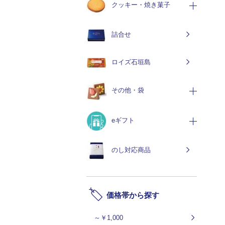
クッキー・焼き菓子
詰合せ
ロイズ石垣島
その他・袋
eギフト
のし対応商品
価格帯から探す
～￥1,000