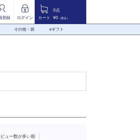
0点
¥0
員登録
ログイン
カート
（税込）
その他・袋
eギフト
レビュー数が多い順