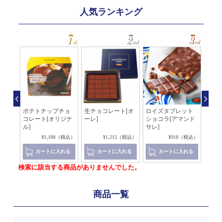
人気ランキング
ッソ
ポテトチップチョ
生チョコレート[オ
ロイズタブレット
生チ
コレート[オリジナ
ーレ]
ショコラ[アマンド
イ×
ル]
サレ]
4（税込）
¥1,188（税込）
¥1,215（税込）
¥918（税込）
れる
カートに入れる
カートに入れる
カートに入れる
検索に該当する商品がありませんでした。
商品一覧