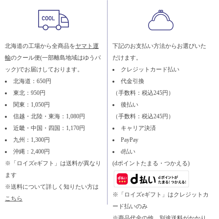
北海道の工場から全商品を
ヤマト運
下記のお支払い方法からお選びいた
輸
のクール便(一部離島地域はゆうパ
だけます。
ック)でお届けしております。
クレジットカード払い
北海道：650円
代金引換
東北：950円
（手数料：税込245円）
関東：1,050円
後払い
信越・北陸・東海：1,080円
（手数料：税込245円）
近畿・中国・四国：1,170円
キャリア決済
九州：1,300円
PayPay
沖縄：2,400円
d払い
※「ロイズeギフト」は送料が異なり
(dポイントたまる・つかえる)
ます
※送料について詳しく知りたい方は
※「ロイズeギフト」はクレジットカ
こちら
ード払いのみ
※商品代金の他、別途送料がかかり