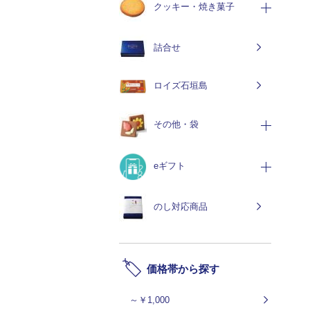
クッキー・焼き菓子
詰合せ
ロイズ石垣島
その他・袋
eギフト
のし対応商品
価格帯から探す
～￥1,000