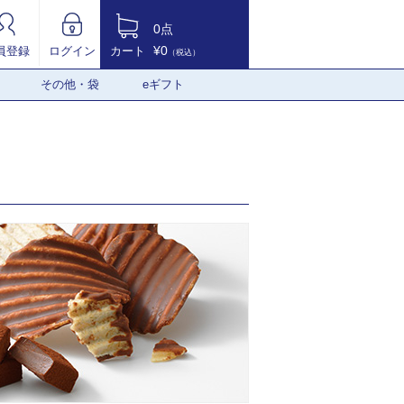
0点
¥0
員登録
ログイン
カート
（税込）
その他・袋
eギフト