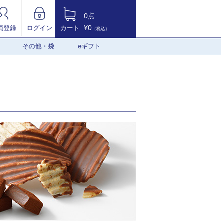
0点
¥0
員登録
ログイン
カート
（税込）
その他・袋
eギフト