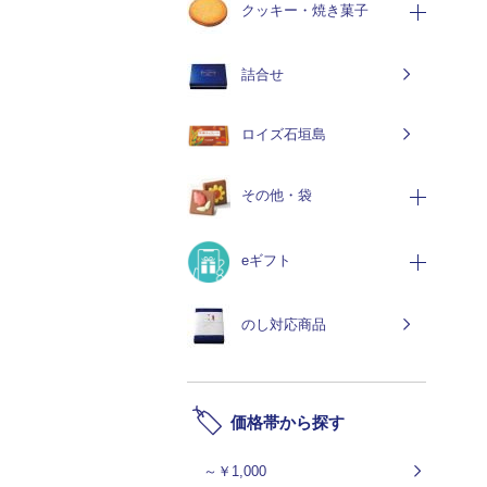
クッキー・焼き菓子
詰合せ
ロイズ石垣島
その他・袋
eギフト
のし対応商品
価格帯から探す
～￥1,000