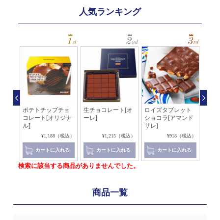
人気ランキング
ッソ
ポテトチップチョ
生チョコレート[オ
ロイズタブレット
生チ
コレート[オリジナ
ーレ]
ショコラ[アマンド
イ×
ル]
サレ]
4（税込）
¥1,188（税込）
¥1,215（税込）
¥918（税込）
れる
カートに入れる
カートに入れる
カートに入れる
検索に該当する商品がありませんでした。
商品一覧