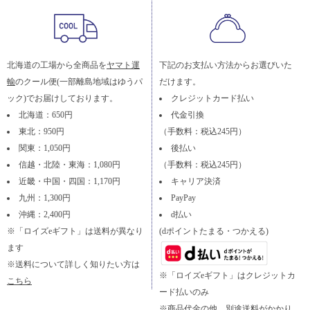
北海道の工場から全商品を
ヤマト運
下記のお支払い方法からお選びいた
輸
のクール便(一部離島地域はゆうパ
だけます。
ック)でお届けしております。
クレジットカード払い
北海道：650円
代金引換
東北：950円
（手数料：税込245円）
関東：1,050円
後払い
信越・北陸・東海：1,080円
（手数料：税込245円）
近畿・中国・四国：1,170円
キャリア決済
九州：1,300円
PayPay
沖縄：2,400円
d払い
※「ロイズeギフト」は送料が異なり
(dポイントたまる・つかえる)
ます
※送料について詳しく知りたい方は
※「ロイズeギフト」はクレジットカ
こちら
ード払いのみ
※商品代金の他、別途送料がかかり