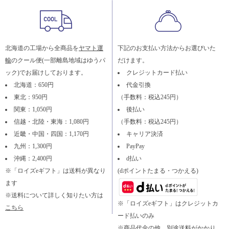
北海道の工場から全商品を
ヤマト運
下記のお支払い方法からお選びいた
輸
のクール便(一部離島地域はゆうパ
だけます。
ック)でお届けしております。
クレジットカード払い
北海道：650円
代金引換
東北：950円
（手数料：税込245円）
関東：1,050円
後払い
信越・北陸・東海：1,080円
（手数料：税込245円）
近畿・中国・四国：1,170円
キャリア決済
九州：1,300円
PayPay
沖縄：2,400円
d払い
※「ロイズeギフト」は送料が異なり
(dポイントたまる・つかえる)
ます
※送料について詳しく知りたい方は
※「ロイズeギフト」はクレジットカ
こちら
ード払いのみ
※商品代金の他、別途送料がかかり