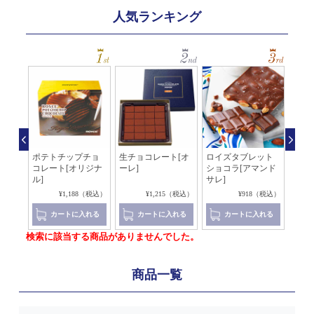
人気ランキング
ッソ
ポテトチップチョ
生チョコレート[オ
ロイズタブレット
生チ
コレート[オリジナ
ーレ]
ショコラ[アマンド
イ×
ル]
サレ]
4（税込）
¥1,188（税込）
¥1,215（税込）
¥918（税込）
れる
カートに入れる
カートに入れる
カートに入れる
検索に該当する商品がありませんでした。
商品一覧