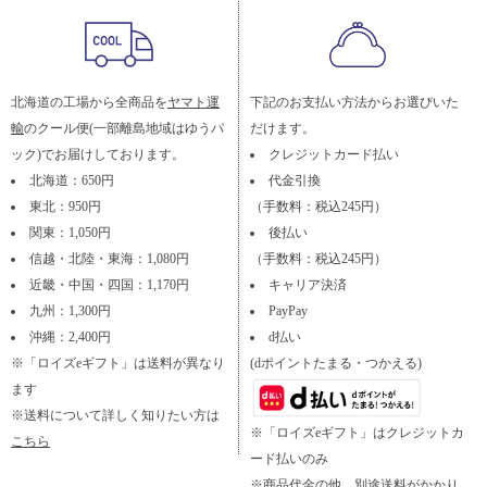
北海道の工場から全商品を
ヤマト運
下記のお支払い方法からお選びいた
輸
のクール便(一部離島地域はゆうパ
だけます。
ック)でお届けしております。
クレジットカード払い
北海道：650円
代金引換
東北：950円
（手数料：税込245円）
関東：1,050円
後払い
信越・北陸・東海：1,080円
（手数料：税込245円）
近畿・中国・四国：1,170円
キャリア決済
九州：1,300円
PayPay
沖縄：2,400円
d払い
※「ロイズeギフト」は送料が異なり
(dポイントたまる・つかえる)
ます
※送料について詳しく知りたい方は
※「ロイズeギフト」はクレジットカ
こちら
ード払いのみ
※商品代金の他、別途送料がかかり