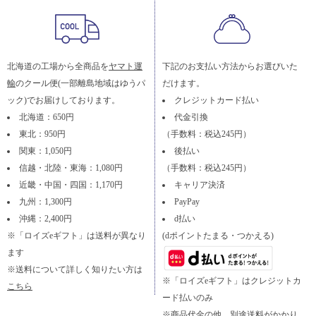
北海道の工場から全商品を
ヤマト運
下記のお支払い方法からお選びいた
輸
のクール便(一部離島地域はゆうパ
だけます。
ック)でお届けしております。
クレジットカード払い
北海道：650円
代金引換
東北：950円
（手数料：税込245円）
関東：1,050円
後払い
信越・北陸・東海：1,080円
（手数料：税込245円）
近畿・中国・四国：1,170円
キャリア決済
九州：1,300円
PayPay
沖縄：2,400円
d払い
※「ロイズeギフト」は送料が異なり
(dポイントたまる・つかえる)
ます
※送料について詳しく知りたい方は
※「ロイズeギフト」はクレジットカ
こちら
ード払いのみ
※商品代金の他、別途送料がかかり