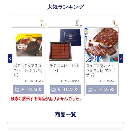
人気ランキング
[チ
ポテトチップチョ
生チョコレート[オ
ロイズタブレット
生チ
コレート[オリジナ
ーレ]
ショコラ[アマンド
イ×
ル]
サレ]
5（税込）
¥1,188（税込）
¥1,215（税込）
¥918（税込）
れる
カートに入れる
カートに入れる
カートに入れる
検索に該当する商品がありませんでした。
商品一覧