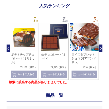
人気ランキング
ッソ
ポテトチップチョ
生チョコレート[オ
ロイズタブレット
生チ
コレート[オリジナ
ーレ]
ショコラ[アマンド
イ×
ル]
サレ]
4（税込）
¥1,188（税込）
¥1,215（税込）
¥918（税込）
れる
カートに入れる
カートに入れる
カートに入れる
検索に該当する商品がありませんでした。
商品一覧