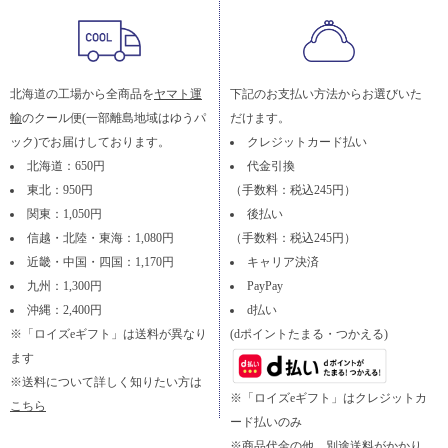
北海道の工場から全商品を
ヤマト運
下記のお支払い方法からお選びいた
輸
のクール便(一部離島地域はゆうパ
だけます。
ック)でお届けしております。
クレジットカード払い
北海道：650円
代金引換
東北：950円
（手数料：税込245円）
関東：1,050円
後払い
信越・北陸・東海：1,080円
（手数料：税込245円）
近畿・中国・四国：1,170円
キャリア決済
九州：1,300円
PayPay
沖縄：2,400円
d払い
※「ロイズeギフト」は送料が異なり
(dポイントたまる・つかえる)
ます
※送料について詳しく知りたい方は
※「ロイズeギフト」はクレジットカ
こちら
ード払いのみ
※商品代金の他、別途送料がかかり