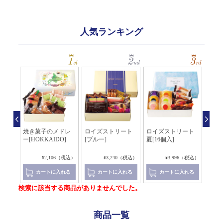
人気ランキング
ート
焼き菓子のメドレ
ロイズストリート
ロイズストリート
クッキ
ー[HOKKAIDO]
[ブルー]
夏[16個入]
2（税込）
¥2,106（税込）
¥3,240（税込）
¥3,996（税込）
れる
カートに入れる
カートに入れる
カートに入れる
検索に該当する商品がありませんでした。
商品一覧