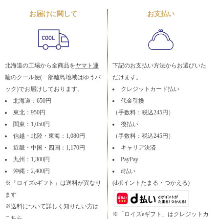
お届けに関して
お支払い
北海道の工場から全商品を
ヤマト運
下記のお支払い方法からお選びいた
輸
のクール便(一部離島地域はゆうパ
だけます。
ック)でお届けしております。
クレジットカード払い
北海道：650円
代金引換
東北：950円
（手数料：税込245円）
関東：1,050円
後払い
信越・北陸・東海：1,080円
（手数料：税込245円）
近畿・中国・四国：1,170円
キャリア決済
九州：1,300円
PayPay
沖縄：2,400円
d払い
※「ロイズeギフト」は送料が異なり
(dポイントたまる・つかえる)
ます
※送料について詳しく知りたい方は
※「ロイズeギフト」はクレジットカ
こちら