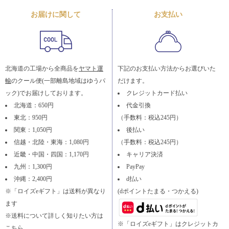
お届けに関して
お支払い
北海道の工場から全商品を
ヤマト運
下記のお支払い方法からお選びいた
輸
のクール便(一部離島地域はゆうパ
だけます。
ック)でお届けしております。
クレジットカード払い
北海道：650円
代金引換
東北：950円
（手数料：税込245円）
関東：1,050円
後払い
信越・北陸・東海：1,080円
（手数料：税込245円）
近畿・中国・四国：1,170円
キャリア決済
九州：1,300円
PayPay
沖縄：2,400円
d払い
※「ロイズeギフト」は送料が異なり
(dポイントたまる・つかえる)
ます
※送料について詳しく知りたい方は
※「ロイズeギフト」はクレジットカ
こちら