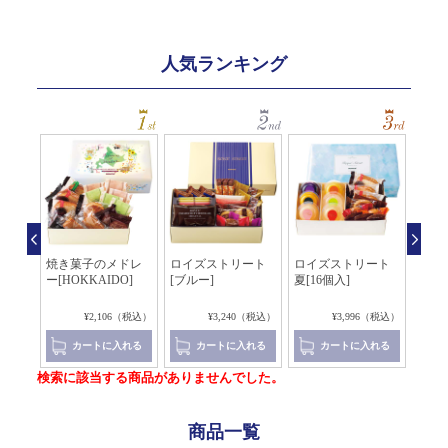
人気ランキング
ート
焼き菓子のメドレ
ロイズストリート
ロイズストリート
クッキ
ー[HOKKAIDO]
[ブルー]
夏[16個入]
2（税込）
¥2,106（税込）
¥3,240（税込）
¥3,996（税込）
れる
カートに入れる
カートに入れる
カートに入れる
検索に該当する商品がありませんでした。
商品一覧