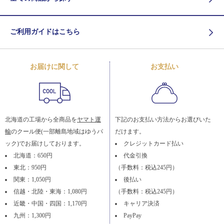
ご利用ガイドはこちら
お届けに関して
お支払い
北海道の工場から全商品を
ヤマト運
下記のお支払い方法からお選びいた
輸
のクール便(一部離島地域はゆうパ
だけます。
ック)でお届けしております。
クレジットカード払い
北海道：650円
代金引換
東北：950円
（手数料：税込245円）
関東：1,050円
後払い
信越・北陸・東海：1,080円
（手数料：税込245円）
近畿・中国・四国：1,170円
キャリア決済
九州：1,300円
PayPay