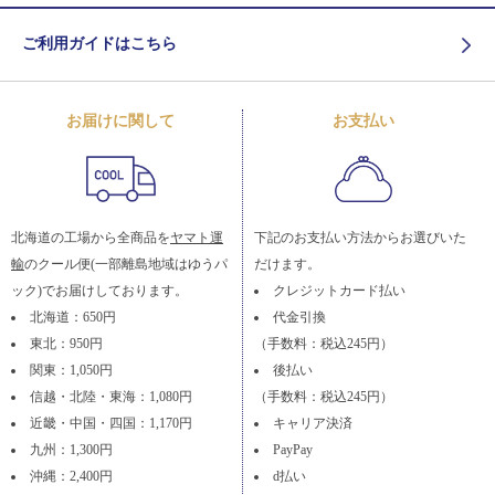
ご利用ガイドはこちら
お届けに関して
お支払い
北海道の工場から全商品を
ヤマト運
下記のお支払い方法からお選びいた
輸
のクール便(一部離島地域はゆうパ
だけます。
ック)でお届けしております。
クレジットカード払い
北海道：650円
代金引換
東北：950円
（手数料：税込245円）
関東：1,050円
後払い
信越・北陸・東海：1,080円
（手数料：税込245円）
近畿・中国・四国：1,170円
キャリア決済
九州：1,300円
PayPay
沖縄：2,400円
d払い