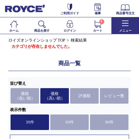
ご利用ガイド
催事
商品番号注文
0
ホーム
商品を探す
ログイン
カート
メニュー
ロイズオンラインショップ TOP
検索結果
カテゴリが存在しませんでした。
商品一覧
並び替え
価格
価格
評価順
レビュー数
（低い順）
（高い順）
表示件数
30件
60件
90件