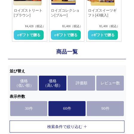
ロイズストリート
ロイズコレクショ
ロイズスイーツギ
[ブラウン]
ン[ブルー]
フト[43個入]
¥4,428（税込）
¥5,400（税込）
¥5,400（税込）
商品一覧
並び替え
価格
価格
評価順
レビュー数
（低い順）
（高い順）
表示件数
30件
60件
90件
検索条件で絞り込む