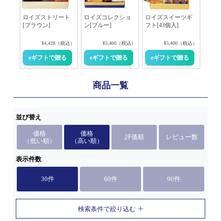
ロイズストリート
ロイズコレクショ
ロイズスイーツギ
[ブラウン]
ン[ブルー]
フト[43個入]
¥4,428（税込）
¥5,400（税込）
¥5,400（税込）
商品一覧
並び替え
価格
価格
評価順
レビュー数
（低い順）
（高い順）
表示件数
30件
60件
90件
検索条件で絞り込む