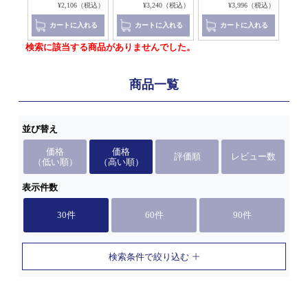
8（税込）
¥2,106（税込）
¥3,240（税込）
¥3,996（税込）
れる
カートに入れる
カートに入れる
カートに入れる
検索に該当する商品がありませんでした。
商品一覧
並び替え
価格
価格
評価順
レビュー数
（低い順）
（高い順）
表示件数
30件
60件
90件
検索条件で絞り込む