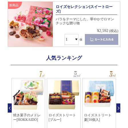
新商品
ロイズセレクション[スイートロー
ズ]
バラをテーマにした、華やかでロマン
チックな贈り物
¥2,592
(税込)
個
人気ランキング
[コ
焼き菓子のメドレ
ロイズストリート
ロイズストリート
クッキ
ーゼル
ー[HOKKAIDO]
[ブルー]
夏[16個入]