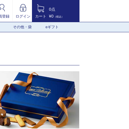
0点
¥0
員登録
ログイン
カート
（税込）
その他・袋
eギフト