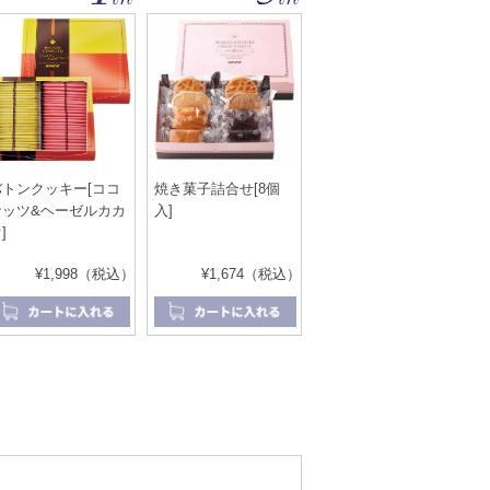
バトンクッキー[ココ
焼き菓子詰合せ[8個
ナッツ&ヘーゼルカカ
入]
]
¥1,998（税込）
¥1,674（税込）