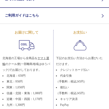
ご利用ガイドはこちら
お届けに関して
お支払い
北海道の工場から全商品を
ヤマト運
下記のお支払い方法からお選びいた
輸
のクール便(一部離島地域はゆうパ
だけます。
ック)でお届けしております。
クレジットカード払い
北海道：650円
代金引換
東北：950円
（手数料：税込245円）
関東：1,050円
後払い
信越・北陸・東海：1,080円
（手数料：税込245円）
近畿・中国・四国：1,170円
キャリア決済
九州：1,300円
PayPay