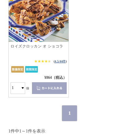
ロイズクロッカン オ ショコラ
★★★★★
★★★★★
(
4.5/44件
)
¥864（税込）
個
1
1件中1～1件を表示