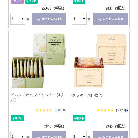
¥5,670（税込）
¥837（税込）
個
個
ピスタチオのプチクッキー[8枚
クッキーズ[5枚入]
入]
★★★★★
★★★★★
★★★★★
★★★★★
(
5.0/3件
)
(
5.0/1件
)
¥945（税込）
¥945（税込）
個
個