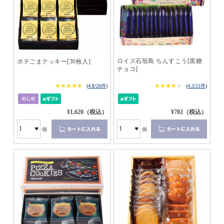
ロイズ石垣島 ちんすこう[黒糖
ポテごまクッキー[30枚入]
チョコ]
★★★★★
★★★★★
★★★★★
★★★★★
(
4.8/26件
)
(
4.3/21件
)
¥1,620（税込）
¥702（税込）
個
個