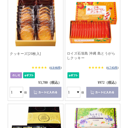
ロイズ石垣島 沖縄 島とうがら
クッキーズ[20枚入]
しクッキー
★★★★★
★★★★★
★★★★★
★★★★★
(
4.9/46件
)
(
4.7/45件
)
¥3,780（税込）
¥972（税込）
個
個