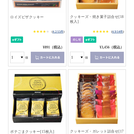
クッキーズ・焼き菓子詰合せ[18
ロイズピザクッキー
枚入]
★★★★★
★★★★★
★★★★★
★★★★★
(
4.2/15件
)
(
4.9/14件
)
¥891（税込）
¥3,456（税込）
個
個
クッキーズ・ガレット詰合せ[17
ポテごまクッキー[15枚入]