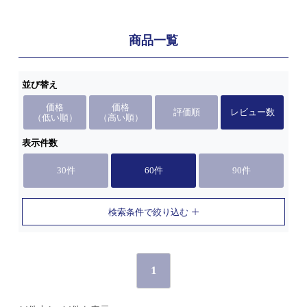
商品一覧
並び替え
価格
価格
評価順
レビュー数
（低い順）
（高い順）
表示件数
30件
60件
90件
検索条件で絞り込む
1