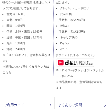
輸
のクール便(一部離島地域はゆうパ
だけます。
ック)でお届けしております。
クレジットカード払い
北海道：650円
代金引換
東北：950円
（手数料：税込245円）
関東：1,050円
後払い
信越・北陸・東海：1,080円
（手数料：税込245円）
近畿・中国・四国：1,170円
キャリア決済
九州：1,300円
PayPay
沖縄：2,400円
d払い
※「ロイズeギフト」は送料が異なり
(dポイントたまる・つかえる)
ます
※送料について詳しく知りたい方は
※「ロイズeギフト」はクレジットカ
こちら
ード払いのみ
※商品代金の他、別途送料がかかり
ます
ご利用ガイド
よくあるご質問