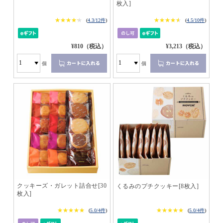
枚入]
★★★★★
★★★★★
★★★★★
★★★★★
(
4.3/12件
)
(
4.5/10件
)
¥810（税込）
¥3,213（税込）
個
個
クッキーズ・ガレット詰合せ[30
くるみのプチクッキー[8枚入]
枚入]
★★★★★
★★★★★
★★★★★
★★★★★
(
5.0/4件
)
(
5.0/4件
)