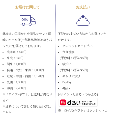
お届けに関して
お支払い
北海道の工場から全商品を
ヤマト運
下記のお支払い方法からお選びいた
輸
のクール便(一部離島地域はゆうパ
だけます。
ック)でお届けしております。
クレジットカード払い
北海道：650円
代金引換
東北：950円
（手数料：税込245円）
関東：1,050円
後払い
信越・北陸・東海：1,080円
（手数料：税込245円）
近畿・中国・四国：1,170円
キャリア決済
九州：1,300円
PayPay
沖縄：2,400円
d払い
※「ロイズeギフト」は送料が異なり
(dポイントたまる・つかえる)
ます
※送料について詳しく知りたい方は
※「ロイズeギフト」はクレジットカ
こちら