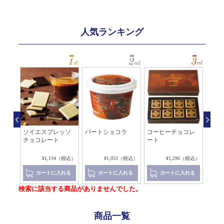
人気ランキング
チチ
ソイエスプレッソ
パートショコラ
コーヒーチョコレ
コー
チョコレート
ート
チョ
8（税込）
¥1,134（税込）
¥1,053（税込）
¥1,296（税込）
れる
カートに入れる
カートに入れる
カートに入れる
検索に該当する商品がありませんでした。
商品一覧