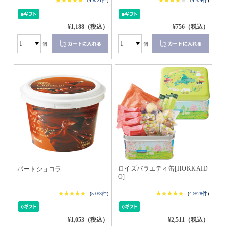
★★★★★
★★★★★
★★★★★
★★★★★
(
4.8/21件
)
(
4.3/4件
)
¥1,188（税込）
¥756（税込）
個
個
ロイズバラエティ缶[HOKKAID
パートショコラ
O]
★★★★★
★★★★★
★★★★★
★★★★★
(
5.0/3件
)
(
4.9/28件
)
¥1,053（税込）
¥2,511（税込）