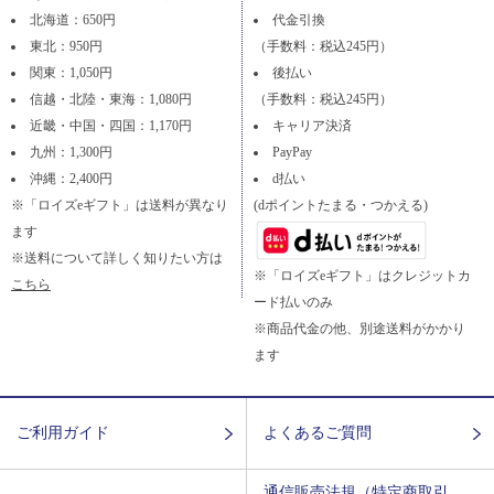
北海道：650円
代金引換
東北：950円
（手数料：税込245円）
関東：1,050円
後払い
信越・北陸・東海：1,080円
（手数料：税込245円）
近畿・中国・四国：1,170円
キャリア決済
九州：1,300円
PayPay
沖縄：2,400円
d払い
※「ロイズeギフト」は送料が異なり
(dポイントたまる・つかえる)
ます
※送料について詳しく知りたい方は
※「ロイズeギフト」はクレジットカ
こちら
ード払いのみ
※商品代金の他、別途送料がかかり
ます
ご利用ガイド
よくあるご質問
通信販売法規（特定商取引