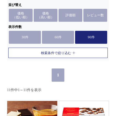
並び替え
価格
価格
評価順
レビュー数
（低い順）
（高い順）
表示件数
30件
60件
90件
検索条件で絞り込む
1
11件中1～11件を表示