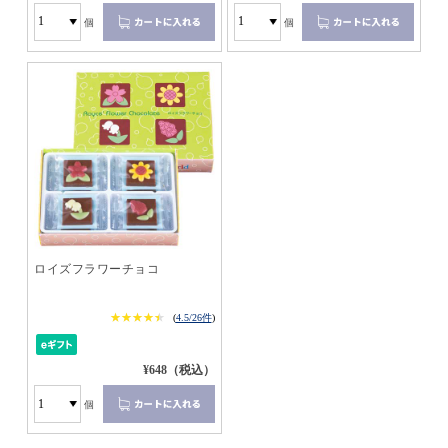
個
個
ロイズフラワーチョコ
★★★★★
★★★★★
(
4.5/26件
)
¥648（税込）
個