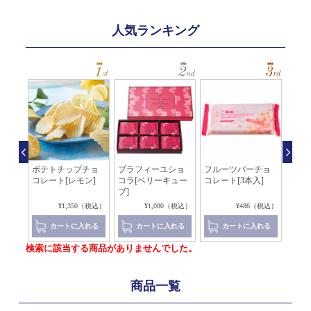
人気ランキング
ルシ
ポテトチップチョ
プラフィーユショ
フルーツバーチョ
フル
コレート[レモン]
コラ[ベリーキュー
コレート[3本入]
コレー
ブ]
（税込）
¥1,350（税込）
¥1,080（税込）
¥486（税込）
れる
カートに入れる
カートに入れる
カートに入れる
検索に該当する商品がありませんでした。
商品一覧