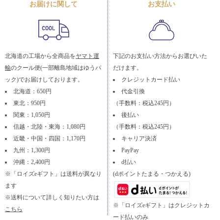
お届けに関して
お支払い
北海道の工場から全商品を
ヤマト運
下記のお支払い方法からお選びいた
輸
のクール便(一部離島地域はゆうパ
だけます。
ック)でお届けしております。
クレジットカード払い
北海道：650円
代金引換
東北：950円
（手数料：税込245円）
関東：1,050円
後払い
信越・北陸・東海：1,080円
（手数料：税込245円）
近畿・中国・四国：1,170円
キャリア決済
九州：1,300円
PayPay
沖縄：2,400円
d払い
※「ロイズeギフト」は送料が異なり
(dポイントたまる・つかえる)
ます
※送料について詳しく知りたい方は
※「ロイズeギフト」はクレジットカ
こちら
ード払いのみ