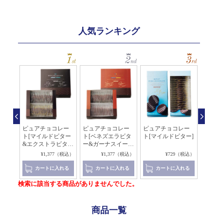
人気ランキング
レー
ピュアチョコレー
ピュアチョコレー
ピュアチョコレー
ロイ
ビタ
ト[マイルドビター
ト[ベネズエラビタ
ト[マイルドビター]
ック
&エクストラビタ
ー&ガーナスイー
せ]
ー]
ト]
（税込）
¥1,377（税込）
¥1,377（税込）
¥729（税込）
れる
カートに入れる
カートに入れる
カートに入れる
検索に該当する商品がありませんでした。
商品一覧