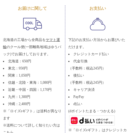
お届けに関して
お支払い
北海道の工場から全商品を
ヤマト運
下記のお支払い方法からお選びいた
輸
のクール便(一部離島地域はゆうパ
だけます。
ック)でお届けしております。
クレジットカード払い
北海道：650円
代金引換
東北：950円
（手数料：税込245円）
関東：1,050円
後払い
信越・北陸・東海：1,080円
（手数料：税込245円）
近畿・中国・四国：1,170円
キャリア決済
九州：1,300円
PayPay
沖縄：2,400円
d払い
※「ロイズeギフト」は送料が異なり
(dポイントたまる・つかえる)
ます
※送料について詳しく知りたい方は
※「ロイズeギフト」はクレジットカ
こちら