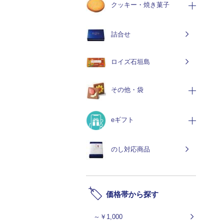
クッキー・焼き菓子
詰合せ
ロイズ石垣島
その他・袋
eギフト
のし対応商品
価格帯から探す
～￥1,000