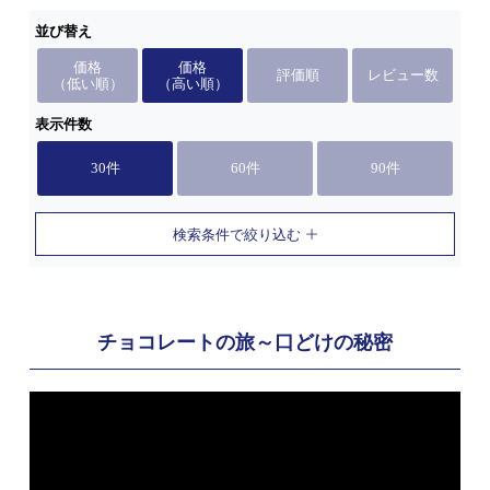
並び替え
価格
価格
評価順
レビュー数
（低い順）
（高い順）
表示件数
30件
60件
90件
検索条件で絞り込む
チョコレートの旅～口どけの秘密