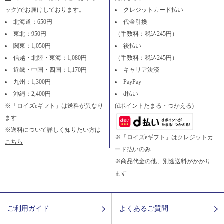
ック)でお届けしております。
クレジットカード払い
北海道：650円
代金引換
東北：950円
（手数料：税込245円）
関東：1,050円
後払い
信越・北陸・東海：1,080円
（手数料：税込245円）
近畿・中国・四国：1,170円
キャリア決済
九州：1,300円
PayPay
沖縄：2,400円
d払い
※「ロイズeギフト」は送料が異なり
(dポイントたまる・つかえる)
ます
※送料について詳しく知りたい方は
※「ロイズeギフト」はクレジットカ
こちら
ード払いのみ
※商品代金の他、別途送料がかかり
ます
ご利用ガイド
よくあるご質問