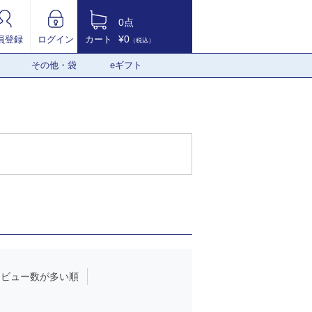
0点
¥0
員登録
ログイン
カート
（税込）
その他・袋
eギフト
レビュー数が多い順