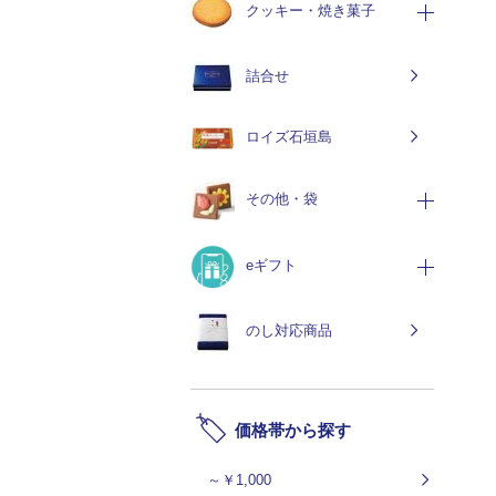
クッキー・焼き菓子
詰合せ
ロイズ石垣島
その他・袋
eギフト
のし対応商品
価格帯から探す
～￥1,000