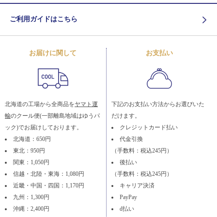
ご利用ガイドはこちら
お届けに関して
お支払い
北海道の工場から全商品を
ヤマト運
下記のお支払い方法からお選びいた
輸
のクール便(一部離島地域はゆうパ
だけます。
ック)でお届けしております。
クレジットカード払い
北海道：650円
代金引換
東北：950円
（手数料：税込245円）
関東：1,050円
後払い
信越・北陸・東海：1,080円
（手数料：税込245円）
近畿・中国・四国：1,170円
キャリア決済
九州：1,300円
PayPay
沖縄：2,400円
d払い