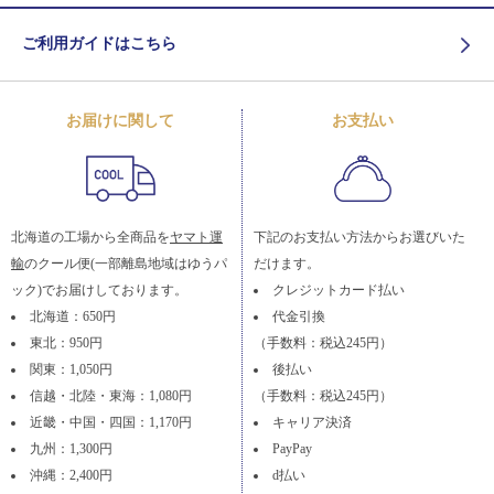
ご利用ガイドはこちら
お届けに関して
お支払い
北海道の工場から全商品を
ヤマト運
下記のお支払い方法からお選びいた
輸
のクール便(一部離島地域はゆうパ
だけます。
ック)でお届けしております。
クレジットカード払い
北海道：650円
代金引換
東北：950円
（手数料：税込245円）
関東：1,050円
後払い
信越・北陸・東海：1,080円
（手数料：税込245円）
近畿・中国・四国：1,170円
キャリア決済
九州：1,300円
PayPay
沖縄：2,400円
d払い