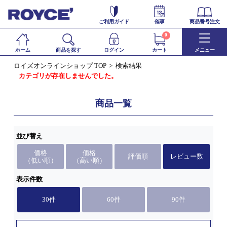
ご利用ガイド
催事
商品番号注文
0
ホーム
商品を探す
ログイン
カート
メニュー
ロイズオンラインショップ TOP
検索結果
カテゴリが存在しませんでした。
商品一覧
並び替え
価格
価格
評価順
レビュー数
（低い順）
（高い順）
表示件数
30件
60件
90件