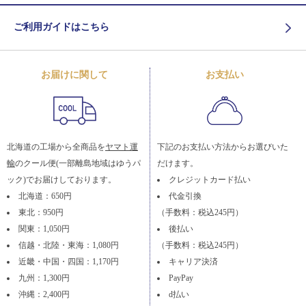
ご利用ガイドはこちら
お届けに関して
お支払い
北海道の工場から全商品を
ヤマト運
下記のお支払い方法からお選びいた
輸
のクール便(一部離島地域はゆうパ
だけます。
ック)でお届けしております。
クレジットカード払い
北海道：650円
代金引換
東北：950円
（手数料：税込245円）
関東：1,050円
後払い
信越・北陸・東海：1,080円
（手数料：税込245円）
近畿・中国・四国：1,170円
キャリア決済
九州：1,300円
PayPay
沖縄：2,400円
d払い