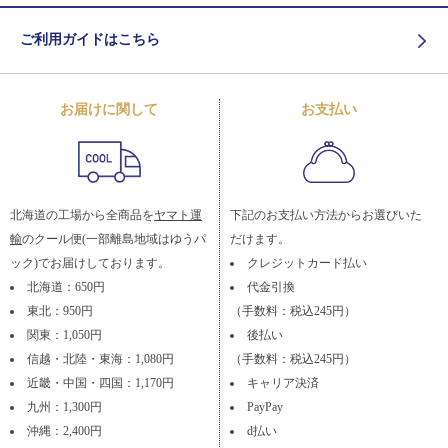
ご利用ガイドはこちら
お届けに関して
お支払い
北海道の工場から全商品を
ヤマト運
下記のお支払い方法からお選びいた
輸
のクール便(一部離島地域はゆうパ
だけます。
ック)でお届けしております。
クレジットカード払い
北海道：650円
代金引換
東北：950円
（手数料：税込245円）
関東：1,050円
後払い
信越・北陸・東海：1,080円
（手数料：税込245円）
近畿・中国・四国：1,170円
キャリア決済
九州：1,300円
PayPay
沖縄：2,400円
d払い