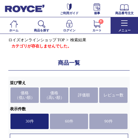
ご利用ガイド
催事
商品番号注文
0
ホーム
商品を探す
ログイン
カート
メニュー
ロイズオンラインショップ TOP
検索結果
カテゴリが存在しませんでした。
商品一覧
並び替え
価格
価格
評価順
レビュー数
（低い順）
（高い順）
表示件数
30件
60件
90件